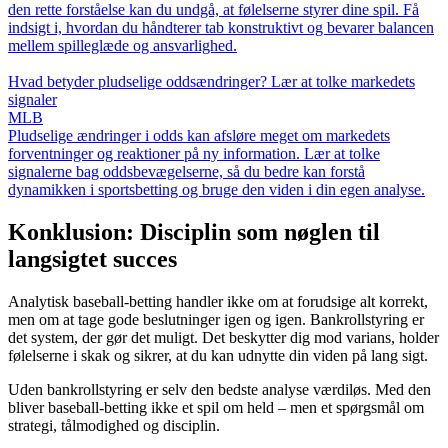
den rette forståelse kan du undgå, at følelserne styrer dine spil. Få
indsigt i, hvordan du håndterer tab konstruktivt og bevarer balancen
mellem spilleglæde og ansvarlighed.
Hvad betyder pludselige oddsændringer? Lær at tolke markedets
signaler
MLB
Pludselige ændringer i odds kan afsløre meget om markedets
forventninger og reaktioner på ny information. Lær at tolke
signalerne bag oddsbevægelserne, så du bedre kan forstå
dynamikken i sportsbetting og bruge den viden i din egen analyse.
Konklusion: Disciplin som nøglen til
langsigtet succes
Analytisk baseball-betting handler ikke om at forudsige alt korrekt,
men om at tage gode beslutninger igen og igen. Bankrollstyring er
det system, der gør det muligt. Det beskytter dig mod varians, holder
følelserne i skak og sikrer, at du kan udnytte din viden på lang sigt.
Uden bankrollstyring er selv den bedste analyse værdiløs. Med den
bliver baseball-betting ikke et spil om held – men et spørgsmål om
strategi, tålmodighed og disciplin.