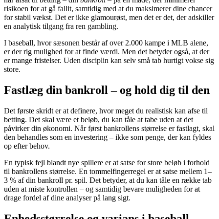
risikoen for at gå fallit, samtidig med at du maksimerer dine chancer
for stabil vækst. Det er ikke glamourøst, men det er det, der adskiller
en analytisk tilgang fra ren gambling.
I baseball, hvor sæsonen består af over 2.000 kampe i MLB alene,
er der rig mulighed for at finde værdi. Men det betyder også, at der
er mange fristelser. Uden disciplin kan selv små tab hurtigt vokse sig
store.
Fastlæg din bankroll – og hold dig til den
Det første skridt er at definere, hvor meget du realistisk kan afse til
betting. Det skal være et beløb, du kan tåle at tabe uden at det
påvirker din økonomi. Når først bankrollens størrelse er fastlagt, skal
den behandles som en investering – ikke som penge, der kan fyldes
op efter behov.
En typisk fejl blandt nye spillere er at satse for store beløb i forhold
til bankrollens størrelse. En tommelfingerregel er at satse mellem 1–
3 % af din bankroll pr. spil. Det betyder, at du kan tåle en række tab
uden at miste kontrollen – og samtidig bevare muligheden for at
drage fordel af dine analyser på lang sigt.
Enhedsstørrelse og varians i baseball