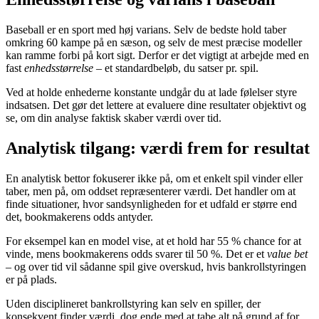
Baseball er en sport med høj varians. Selv de bedste hold taber
omkring 60 kampe på en sæson, og selv de mest præcise modeller
kan ramme forbi på kort sigt. Derfor er det vigtigt at arbejde med en
fast
enhedsstørrelse
– et standardbeløb, du satser pr. spil.
Ved at holde enhederne konstante undgår du at lade følelser styre
indsatsen. Det gør det lettere at evaluere dine resultater objektivt og
se, om din analyse faktisk skaber værdi over tid.
Analytisk tilgang: værdi frem for resultat
En analytisk bettor fokuserer ikke på, om et enkelt spil vinder eller
taber, men på, om oddset repræsenterer værdi. Det handler om at
finde situationer, hvor sandsynligheden for et udfald er større end
det, bookmakerens odds antyder.
For eksempel kan en model vise, at et hold har 55 % chance for at
vinde, mens bookmakerens odds svarer til 50 %. Det er et
value bet
– og over tid vil sådanne spil give overskud, hvis bankrollstyringen
er på plads.
Uden disciplineret bankrollstyring kan selv en spiller, der
konsekvent finder værdi, dog ende med at tabe alt på grund af for