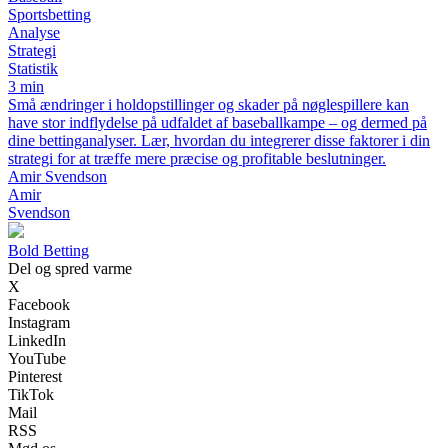
Sportsbetting
Analyse
Strategi
Statistik
3 min
Små ændringer i holdopstillinger og skader på nøglespillere kan
have stor indflydelse på udfaldet af baseballkampe – og dermed på
dine bettinganalyser. Lær, hvordan du integrerer disse faktorer i din
strategi for at træffe mere præcise og profitable beslutninger.
Amir Svendson
Amir
Svendson
Bold Betting
Del og spred varme
X
Facebook
Instagram
LinkedIn
YouTube
Pinterest
TikTok
Mail
RSS