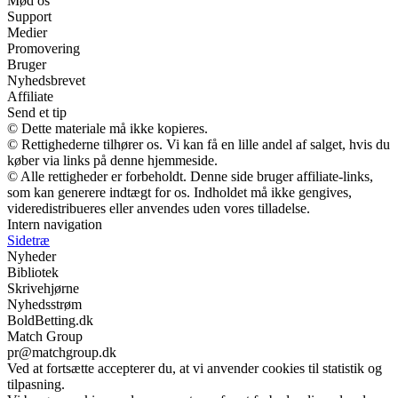
Mød os
Support
Medier
Promovering
Bruger
Nyhedsbrevet
Affiliate
Send et tip
© Dette materiale må ikke kopieres.
© Rettighederne tilhører os. Vi kan få en lille andel af salget, hvis du
køber via links på denne hjemmeside.
© Alle rettigheder er forbeholdt. Denne side bruger affiliate-links,
som kan generere indtægt for os. Indholdet må ikke gengives,
videredistribueres eller anvendes uden vores tilladelse.
Intern navigation
Sidetræ
Nyheder
Bibliotek
Skrivehjørne
Nyhedsstrøm
BoldBetting.dk
Match Group
pr@matchgroup.dk
Ved at fortsætte accepterer du, at vi anvender cookies til statistik og
tilpasning.