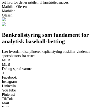
og hvorfor det er nøglen til langsigtet succes.
Mathilde Olesen
Mathilde
Olesen
Bankrollstyring som fundament for
analytisk baseball-betting
Lær hvordan disciplineret kapitalstyring adskiller vindende
sportsbettors fra resten
MLB
MLB
Del og spred varme
X
Facebook
Instagram
LinkedIn
YouTube
Pinterest
TikTok
Mail