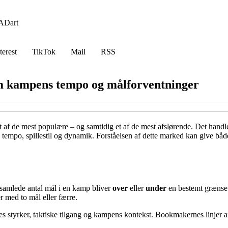
A
Dart
terest
TikTok
Mail
RSS
m kampens tempo og målforventninger
af de mest populære – og samtidig et af de mest afslørende. Det handl
empo, spillestil og dynamik. Forståelsen af dette marked kan give både 
 samlede antal mål i en kamp bliver
over
eller
under
en bestemt grænse 
r med to mål eller færre.
styrker, taktiske tilgang og kampens kontekst. Bookmakernes linjer afs