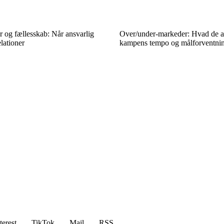
r og fællesskab: Når ansvarlig
Over/under-markeder: Hvad de a
elationer
kampens tempo og målforventni
terest
TikTok
Mail
RSS