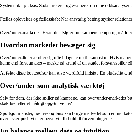
Systematik i praksis: Sådan noterer og evaluerer du dine oddsanalyser e
Fælles oplevelser og fællesskab: Når ansvarlig betting styrker relatione
Over/under-markeder: Hvad de afslører om kampens tempo og målforv
Hvordan markedet bevæger sig
Over/under-linjer ændrer sig ofte i dagene op til kampstart. Hvis mange
kamp end først antaget – måske på grund af en skadet forsvarsspiller elle
At følge disse bevægelser kan give værdifuld indsigt. En pludselig ænd
Over/under som analytisk værktøj
Selv for dem, der ikke spiller på kampene, kan over/under-markedet brug
skakduel eller et målrigt opgør i vente?
Sportsjournalister, trænere og fans kan bruge markedet som en indikato
overrasker positivt eller negativt i forhold til forventningerne.
En balance mellem data og intuition