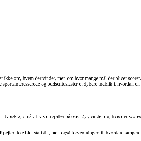
er ikke om, hvem der vinder, men om hvor mange mål der bliver scoret.
sportsinteresserede og oddsentusiaster et dybere indblik i, hvordan en
– typisk 2,5 mål. Hvis du spiller på
over 2,5
, vinder du, hvis der scores
pejler ikke blot statistik, men også forventninger til, hvordan kampen