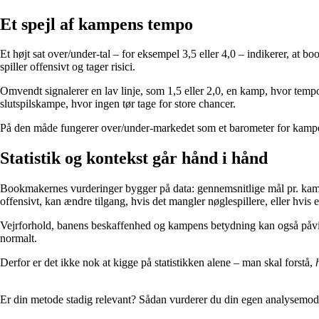
Et spejl af kampens tempo
Et højt sat over/under-tal – for eksempel 3,5 eller 4,0 – indikerer, a
spiller offensivt og tager risici.
Omvendt signalerer en lav linje, som 1,5 eller 2,0, en kamp, hvor tempoe
slutspilskampe, hvor ingen tør tage for store chancer.
På den måde fungerer over/under-markedet som et barometer for kampens
Statistik og kontekst går hånd i hånd
Bookmakernes vurderinger bygger på data: gennemsnitlige mål pr. kamp, s
offensivt, kan ændre tilgang, hvis det mangler nøglespillere, eller hvis en
Vejrforhold, banens beskaffenhed og kampens betydning kan også påvi
normalt.
Derfor er det ikke nok at kigge på statistikken alene – man skal forstå,
Er din metode stadig relevant? Sådan vurderer du din egen analysemod