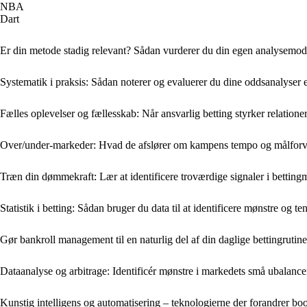
NBA
Dart
Er din metode stadig relevant? Sådan vurderer du din egen analysemod
Systematik i praksis: Sådan noterer og evaluerer du dine oddsanalyser e
Fælles oplevelser og fællesskab: Når ansvarlig betting styrker relatione
Over/under-markeder: Hvad de afslører om kampens tempo og målforv
Træn din dømmekraft: Lær at identificere troværdige signaler i bettingm
Statistik i betting: Sådan bruger du data til at identificere mønstre og te
Gør bankroll management til en naturlig del af din daglige bettingrutine
Dataanalyse og arbitrage: Identificér mønstre i markedets små ubalance
Kunstig intelligens og automatisering – teknologierne der forandrer 