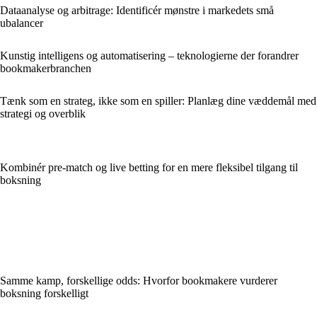
Dataanalyse og arbitrage: Identificér mønstre i markedets små
ubalancer
Kunstig intelligens og automatisering – teknologierne der forandrer
bookmakerbranchen
Tænk som en strateg, ikke som en spiller: Planlæg dine væddemål med
strategi og overblik
Kombinér pre-match og live betting for en mere fleksibel tilgang til
boksning
Samme kamp, forskellige odds: Hvorfor bookmakere vurderer
boksning forskelligt